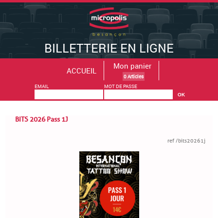
BILLETTERIE EN LIGNE
Mon panier
ACCUEIL
0 Articles
EMAIL
MOT DE PASSE
BITS 2026 Pass 1J
ref /bits20261j